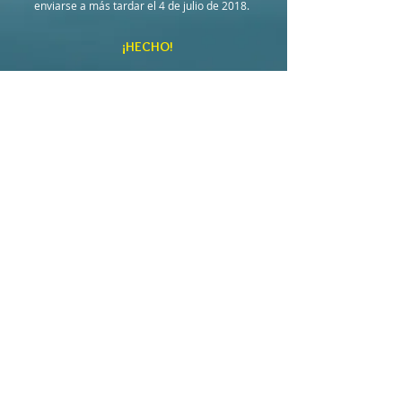
enviarse a más tardar el 4 de julio de 2018.
¡HECHO!
***FORMACIÓN DE
VOLUNTARIOS PARA TODOS
LOS PARTICIPANTES***
Fecha: 7 de julio de 2018
Hora: 10:00 am
Academia cristiana de Clifton Park
Iglesia Bautista de Clifton Park
8818 Piney rama carretera
Silver Spring, Maryland 20903
(301) 434-2456
Envíenos un correo electrónico a:
steam@cpbc.net