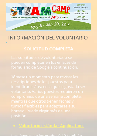
INFORMACIÓN DEL VOLUNTARIO
SOLICITUD COMPLETA
Las solicitudes de voluntariado se
pueden completar en los enlaces de
formulario de Google a continuación.
Tómese un momento para revisar las
descripciones de los puestos para
identificar el área en la que le gustaría ser
voluntario. Varios puestos requieren un
compromiso de una semana completa,
mientras que otros tienen fechas y
turnos flexibles para adaptarse a su
horario. Puede elegir más de una
posición.
Voluntario estándar Application
Los jóvenes en los grados 9-12 también